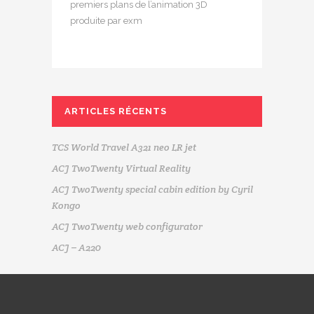
premiers plans de l’animation 3D
produite par exm
ARTICLES RÉCENTS
TCS World Travel A321 neo LR jet
ACJ TwoTwenty Virtual Reality
ACJ TwoTwenty special cabin edition by Cyril
Kongo
ACJ TwoTwenty web configurator
ACJ – A220