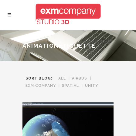
ANIMATIONÉTIQUETTE
SORT BLOG:
ALL
AIRBUS
EXM COMPANY
SPATIAL
UNITY