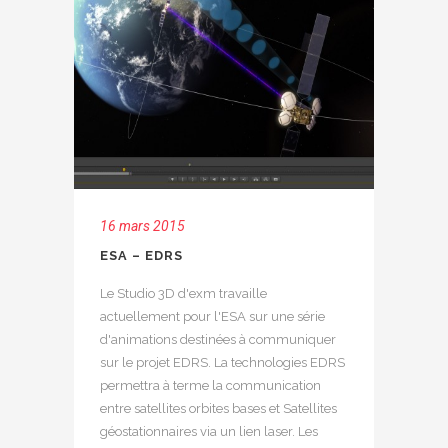
16 mars 2015
ESA – EDRS
Le Studio 3D d'exm travaille
actuellement pour l'ESA sur une série
d'animations destinées à communiquer
sur le projet EDRS. La technologies EDRS
permettra à terme la communication
entre satellites orbites bases et Satellites
géostationnaires via un lien laser. Les