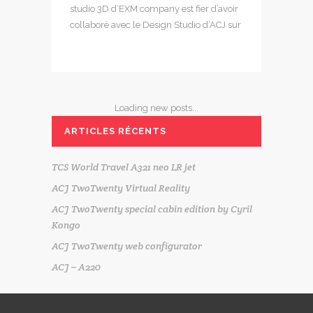
studio 3D d’EXM company est fier d’avoir
collaboré avec le Design Studio d’ACJ sur
Loading new posts...
ARTICLES RÉCENTS
TCS World Travel A321 neo LR jet
ACJ TwoTwenty Virtual Reality
ACJ TwoTwenty special cabin edition by Cyril
Kongo
ACJ TwoTwenty web configurator
ACJ – A220