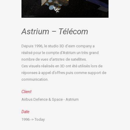
Astrium – Télécom
Depuis 1996, le studio 3D d’exm company a
réalisé pour le compte d’Astrium un très grand
nombre de
vues d’artistes
de satellites.
Ces visuels réalisés en 3D ont été utilisés lors de
réponses à appel d’offres puis comme support de
communication.
Client
Airbus Defence & Space - Astrium
Date
1996 -> Today